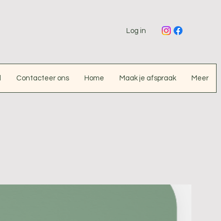
Log in
d
Contacteer ons
Home
Maak je afspraak
Meer