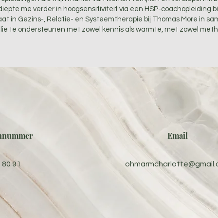
iepte me verder in hoogsensitiviteit via een HSP-coachopleiding b
at in Gezins-, Relatie- en Systeemtherapie bij Thomas More in s
llie te ondersteunen met zowel kennis als warmte, met zowel metho
onnummer
Email
 80 91
ohmarmcharlotte@gmail