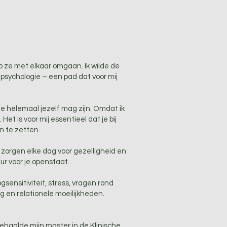
p ze met elkaar omgaan. Ik wilde de
 psychologie – een pad dat voor mij
je helemaal jezelf mag zijn. Omdat ik
et is voor mij essentieel dat je bij
n te zetten.
j zorgen elke dag voor gezelligheid en
deur voor je openstaat.
ensitiviteit, stress, vragen rond
g en relationele moeilijkheden.
behaalde mijn master in de Klinische