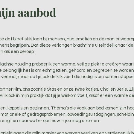
mijn aanbod
type dat bleef stilstaan bij mensen, hun emoties en de manier waaro
mens begrijpen. Dat diepe verlangen bracht me uiteindelijk naar de
an als een beroep.
achse houding probeer ik een warme, veilige plek te creëren waar 
e belangrijk het is om echt gezien, gehoord en begrepen te worden. H
 verhaal, maar dat je ook de klik voelt die nodig is om samen stappe
partner Kim, ons zoontje Stas en onze twee katjes, Chai en Jetje. Zi
wil ik ook in mijn praktijk dat jij je welkom voelt, alsof er een warme 
en, koppels en gezinnen. Thema’s die vaak aan bod komen zijn hoogs
, emotionele of gedragsproblemen, opvoedingsuitdagingen, scheidin
engt en naar wat er opnieuw in jou mag stromen.
opleidingen die mijn manier van werken verrijken en verdiepen. Ik 